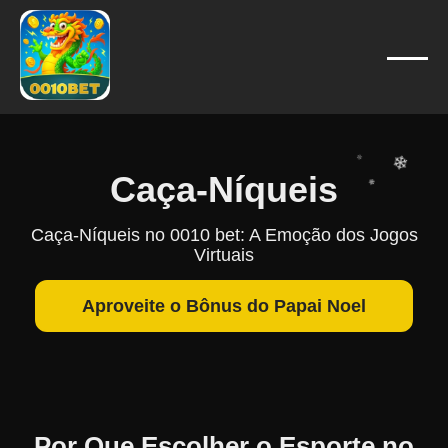
❄
❄
❄
❄
❄
❄
Caça-Níqueis
❄
❄
❄
Caça-Níqueis no 0010 bet: A Emoção dos Jogos
Virtuais
Aproveite o Bônus do Papai Noel
Por Que Escolher o Esporte no