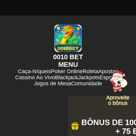
0010 BET
MENU
Caça-Níqueis
Poker Online
Roleta
Apostas
Cassino Ao Vivo
Blackjack
Jackpots
Esportes
Jogos de Mesa
Comunidade
Aproveite
o bônus
BÔNUS DE 100
+ 75