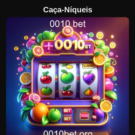
Caça-Níqueis