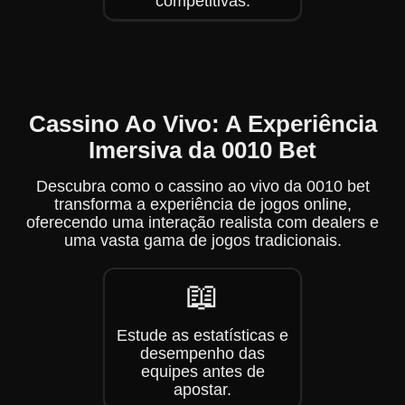
competitivas.
Cassino Ao Vivo: A Experiência
Imersiva da 0010 Bet
Descubra como o cassino ao vivo da 0010 bet
transforma a experiência de jogos online,
oferecendo uma interação realista com dealers e
uma vasta gama de jogos tradicionais.
📖
Estude as estatísticas e
desempenho das
equipes antes de
apostar.