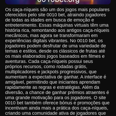
Os caça-níqueis são um dos jogos mais populares
oferecidos pelo site 0010 bet, atraindo jogadores
de todas as idades em busca de emoção e
entretenimento. Essas máquinas virtuais têm uma
história rica, remontando aos antigos caça-níqueis
mecânicos, mas agora se transformaram em
experiências digitais vibrantes. No 0010 bet, os
jogadores podem desfrutar de uma variedade de
temas e estilos, desde os clássicos de frutas até
os mais elaborados jogos baseados em filmes e
aventuras. Cada caça-níqueis possui seus
próprios recursos, como rodadas grátis,
multiplicadores e jackpots progressivos, que
aumentam a expectativa de ganhar. A interface é
amigável, permitindo que iniciantes aprendam
rapidamente as regras e estratégias. Além da
diversão, a chance de ganhar prêmios atraentes é
uma grande motivação para os jogadores. O site
0010 bet também oferece bónus e promoções que
incentivam ainda mais a prática dos caça-níqueis,
criando uma comunidade ativa de jogadores que