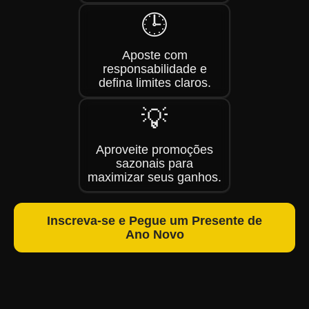
🕒
Aposte com
responsabilidade e
defina limites claros.
💡
Aproveite promoções
sazonais para
maximizar seus ganhos.
Inscreva-se e Pegue um Presente de
Ano Novo