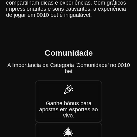
compartilham dicas e experiências. Com gráficos
impressionantes e sons cativantes, a experiência
de jogar em 0010 bet é inigualável.
Comunidade
A Importância da Categoria 'Comunidade' no 0010
bet
🎉
Ganhe bônus para
apostas em esportes ao
vivo.
🎄